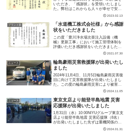
いただき、「感謝状」を受領いたしまし
た。弊社はこれからも人々が幸せで安定
した暮らしが出来るように、そして更な
2023.02.13
る社会貢献活動ができるよう日々邁進し
てまいります。
「水道機工株式会社様」から感謝
プラント部
状をいただきました
この度「豊川浄水場次亜注入設備（機
械）更新工事」において施工管理体制を
評価いただき感謝状をいただきました。
今後とも全力で安全作業に取組んでまい
2021.07.30
ります。
輪島豪雨災害救援隊が出発いたし
ニュース
ました
2024年11月4日、11月5日輪島豪雨災害復
旧に向けて災害救援隊が出発いたしまし
た。この度の輪島豪雨災害により被害を
受けられた皆様に、心よりお見舞い申し
2024.11.05
上げます。地元住民の皆様ができるだけ
早く元の生活に戻れるよう、全力で復旧
東京支店より能登半島地震 災害
ニュース
作業にあたりま...
応援隊が出発いたしました
1月31日（水）10:00NIYUグループ東京支
店より能登半島地震 災害応援隊（8名）
が出発いたしました先ずは重機関係の調
達先の金沢へ向けて移動し、2月6日
2024.01.31