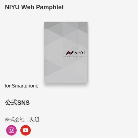
NIYU Web Pamphlet
for Smartphone
公式SNS
株式会社二友組
instagram
youtube