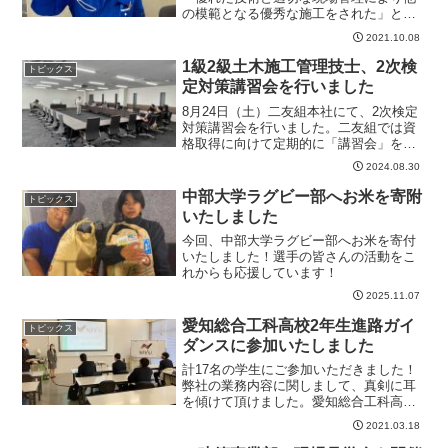
の模範となる優秀な施工をされた」とい
うことで社員計6名が「技術者表彰」を受
2021.10.08
賞いたしました。今回その内の3名に特別
インタビューをしました！「技術者表
1級2級土木施工管理技士、2次検
トピックス
彰」をうけた社員に...
定対策講習会を行いました
8月24日（土）二友組本社にて、2次検定
対策講習会を行いました。二友組では資
格取得に向けて定期的に「講習会」を開
催し、社員を応援・バックアップいたし
2024.08.30
ております。
中部大学ラグビー部へお米を寄附
トピックス
いたしました
今回、中部大学ラグビー部へお米を寄付
いたしました！選手の皆さんの活動をこ
れからも応援しています！
2025.11.07
愛知総合工科高校2年生進路ガイ
トピックス
ダンスに参加いたしました
計17名の学生にご参加いただきました！
弊社の業務内容に関しまして、真剣に耳
を傾けて頂けました。愛知総合工科高等
学校の皆様、この度は誠にありがとうご
2021.03.18
ざいました。二友組に興味を持っていた