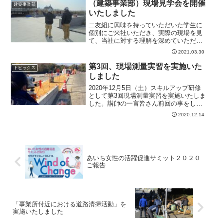
だけるととても嬉しいです！お知らせニ
（建築事業部）現場見学会を開催
建築事業部
友組は積極的に新卒採用...
いたしました
二友組に興味を持っていただいた学生に
個別にご来社いただき、実際の現場を見
て、当社に対する理解を深めていただき
ます。今回は建築事業部の現場見学会で
2021.03.30
した！
第3回、現場測量実習を実施いた
トピックス
しました
2020年12月5日（土）スキルアップ研修
として第3回現場測量実習を実施いたしま
した。講師の一言皆さん前回の事をしっ
かり覚えていてくれていました。レベル
2020.12.14
では読み間違えが少なくスムーズに行う
ことができ、トランシットはレベルと比
べると据える工程...
あいち女性の活躍促進サミット２０２０
ご報告
「事業所付近における道路清掃活動」を
実施いたしました