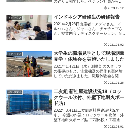
の釣り日和でした。ベテラン社員から若
手社員まで和気あいあいと楽しみなが
2023.12.12
ら、釣りの腕を競い合い親睦を深めまし
た。NIYUグループでは、釣りの...
インドネシア研修生の研修報告
トピックス
2021年2月28日出席者：アディさん、イ
ルハムさん、ジャエさん、チェチェプさ
ん。授業内容：ディスクテーション。N4
文法。聴解。文法項目 財布が落ちている
いい匂いがする 今料理を食べているとこ
2021.03.02
ろだ おいしそうでしょう？ 始まったらし
いです...
大学生の職場見学として現場測量
トピックス
見学・体験会を実施いたしました
2021年1月21日（木）測量部のスタッフ
の指導のもと、測量機器の操作も実体験
していただきました。職場体験会を随時
実施中このように、二友組では現場見学
2021.01.26
を積極的に実施しています。現場を見
て、実際に体験することによって得るこ
二友組 新社屋建設状況18（ロッ
建築事業部
とは多いです。二友組...
クウール吹付、外壁下地耐火ボー
ド貼）
2022年8月1日二友組新社屋建設状況で
す。 今週の作業：ロックウール吹付、外
壁下地耐火ボード貼 工程比較：工程通り
次週の作業：耐火壁下地組、外壁下地耐
2022.08.01
火ボード貼、RFシート防水 コメント：重