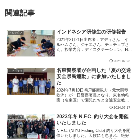
関連記事
インドネシア研修生の研修報告
トピックス
2021年2月21日出席者：アディさん、イ
ルハムさん、ジャエさん、チェチェプさ
ん。授業内容：ディスクテーション。N4
文法。文法項目 ハノイは東京より小さい
その湖の周り（文脈指示 それ/あれ） 散
2021.02.23
歩するのが好きだ（の/こと） 行くのに1
時間...
名東警察署が企画した「夏の交通
トピックス
安全県民運動」に参加いたしまし
た
2024年7月10日鳴戸部屋親方（元大関琴
欧洲）が一日警察署長となり、東名幼稚
園（名東区）で園児たちと交通安全教室
も行いました。鳴戸親方は「右左を見て
2024.07.17
道路を渡ってね」と子どもたちに呼びか
けていました。7月11日からの夏の交通安
2023年冬 N.F.C. 釣り大会を開催
トピックス
全県民運動にあ...
いたしました
N.F.C. (NIYU Fishing Club) 釣り大会を開
催いたしました。天候にも恵まれ、絶好