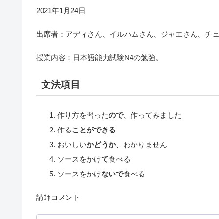
2021年1月24日
出席者：アディさん、イルハムさん、ジャエさん、チ
授業内容：日本語能力試験N4の勉強。
文法項目
作り方を習った
ので
、作ってみました
作る
ことができる
おいしい
かどうか
、わかりません
ソースをかけ
て
食べる
ソースをかけ
ないで
食べる
講師コメント