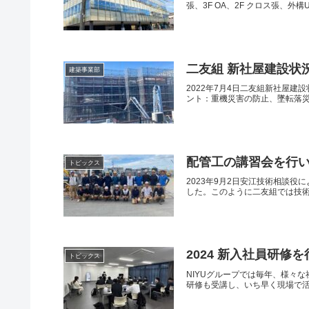
張、3F OA、2F クロス張、外構U
二友組 新社屋建設状
建築事業部
2022年7月4日二友組新社屋
ント：重機災害の防止、墜転落災
配管工の講習会を行
トピックス
2023年9月2日安江技術相談
した。このように二友組では技術
2024 新入社員研修
トピックス
NIYUグループでは毎年、様々
研修も受講し、いち早く現場で