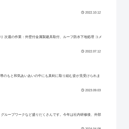
2022.10.12
通り 次週の作業：外壁付金属製建具取付、ルーフ防水下地処理 コメ
2022.07.12
の指導のもと和気あいあいの中にも真剣に取り組む姿が見受けられま
2023.09.03
、グループワークなど盛りだくさんです。今年は社内研修後、外部
2024.04.08