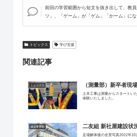
前回の学習範囲から短文を抜き出して、教員
ツ」、「ゲーム」が「ゲム」「かーム」にな
トピックス
学び支援
関連記事
（測量部）新卒者現
トピックス
土木工事は測量からスタートい
体験いたしました。
二友組 新社屋建設状況2
建築事業部
足場解体後の全景写真2022年10