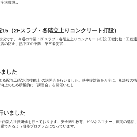
字溝敷設...
況15（2Fスラブ・各階立上りコンクリート打設）
建設状況です。 今週の作業：2Fスラブ・各階立上りコンクリート打設 工程比較：工程
害の防止、熱中症の予防、第三者災害...
いました
役による配管工(配水管技能士)の講習会を行いました。熱中症対策を万全に、相談役
向上のため積極的に「講習会」を開催いたし...
を行いました
な社内新入社員研修を行っております。安全衛生教育、ビジネスマナー、顧問の講話
活躍できるよう研修プログラムになっています。