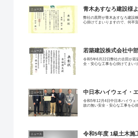
青木あすなろ建設様
ニュース
弊社の黒野が青木あすなろ建設
心掛けてまいりますので、何卒
若築建設株式会社中
ニュース
令和5年6月22日弊社の古田が
全・安心な工事を心掛けてまい
中日本ハイウェイ・
ニュース
令和5年12月4日中日本ハイウ
故の無い安全・安心な工事を心掛
令和5年度 1級土木
ニュース