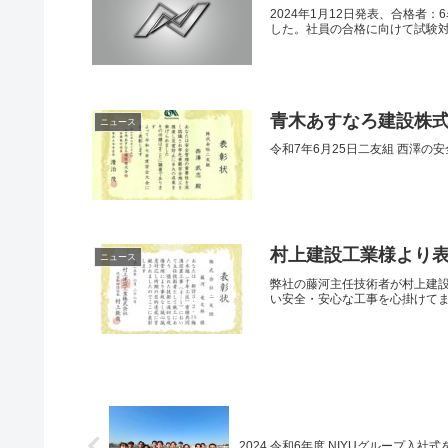
2024年1月12日発表、合格者
した。社員の合格に向けて試験対
青木あすなろ建設株
ニュース
令和7年6月25日二友組 西澤
村上建設工業様より
ニュース
弊社の藤河主任技術者が村上建
い安全・安心な工事を心掛けて
2024 令和6年度 NIYUグループ入社