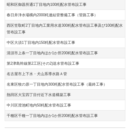
昭和区御器所通1丁目地内100粍配水管布設工事
春日井浄水場構内2000粍連結管整備工事（管路工事）
西区笠取町2丁目地内工業用水道300粍配水管布設工事及び100粍配水
管布設工事
中区大須1丁目地内150粍配水管布設工事
清須市上条一丁目地内ほか1か所200粍配水管布設工事
第2津島幹線第2工区(その2)送水管布設工事
名古屋市上下水・犬山系導水路Ａ管
名東区牧の原一丁目地内300粍配水管布設工事（最終工事）
熱田区大宝四丁目付近下水道構築工事
中川区澄池町地内50粍配水管布設工事
千種区千種一丁目地内ほか1か所200粍配水管布設工事