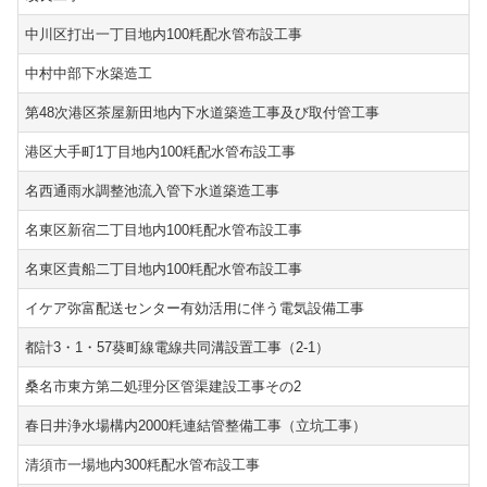
中川区打出一丁目地内100粍配水管布設工事
中村中部下水築造工
第48次港区茶屋新田地内下水道築造工事及び取付管工事
港区大手町1丁目地内100粍配水管布設工事
名西通雨水調整池流入管下水道築造工事
名東区新宿二丁目地内100粍配水管布設工事
名東区貴船二丁目地内100粍配水管布設工事
イケア弥富配送センター有効活用に伴う電気設備工事
都計3・1・57葵町線電線共同溝設置工事（2-1）
桑名市東方第二処理分区管渠建設工事その2
春日井浄水場構内2000粍連結管整備工事（立坑工事）
清須市一場地内300粍配水管布設工事