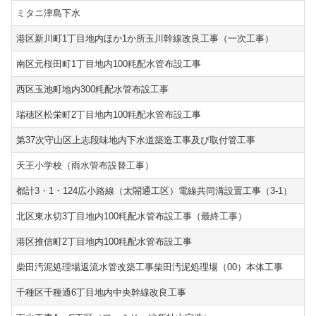
ミタニ津島下水
港区新川町1丁目地内ほか1か所玉川幹線改良工事（一次工事）
南区元桜田町1丁目地内100粍配水管布設工事
西区玉池町地内300粍配水管布設工事
瑞穂区松栄町2丁目地内100粍配水管布設工事
第37次守山区上志段味地内下水道築造工事及び取付管工事
天王小学校（雨水管布設替工事）
都計3・1・124広小路線（太閤通工区）電線共同溝設置工事（3-1）
北区東水切3丁目地内100粍配水管布設工事（最終工事）
港区推信町2丁目地内100粍配水管布設工事
柴田汚泥処理場返流水管改築工事柴田汚泥処理場（00）本体工事
千種区千種通6丁目地内中央幹線改良工事