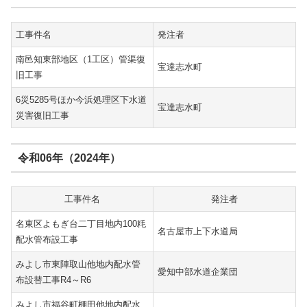
工事件名
発注者
南邑知東部地区（1工区）管渠復
宝達志水町
旧工事
6災5285号ほか今浜処理区下水道
宝達志水町
災害復旧工事
令和06年（2024年）
工事件名
発注者
名東区よもぎ台二丁目地内100粍
名古屋市上下水道局
配水管布設工事
みよし市東陣取山他地内配水管
愛知中部水道企業団
布設替工事R4～R6
みよし市福谷町棚田他地内配水