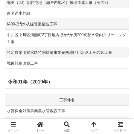
奄美（30）新駐屯地（瀬戸内地区）敷地造成工事（その2）
東名送水幹線
IA30-2汚水枝線管渠築造工事
中川区中川区清船町2丁目地内ほか6か所200粍配水管内クリーニング
工事
特定農業用管水路特別対策事業光西地区用水路工その10工事
城東幹線改築工事
令和01年（2019年）
工事件名
水質保全対策事業農水管敷設工事
大治浄水場発電機設備工事
メニュー
ホーム
検索
トップ
サイドバー
令和元年度大垣管路内施設修繕工事