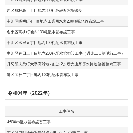
西区枇杷島二丁目地内300粍仮設配水管添架
中川区昭明町4丁目地内工業用水道200粍配水管布設工事
名東区高柳町地内100粍配水管布設工事
中川区水里五丁目地内100粍配水管布設工事
中川区春田三丁目地内200粍配水管布設工事（週休二日制試行工事）
丹羽郡扶桑町大字高雄地内ほか2か所犬山系導水路連絡管整備工事
港区宝神二丁目地内100粍配水管布設工事
令和04年（2022年）
工事件名
Φ800㎜配水管布設替工事
南区砂口町地内鳴海幹線不断水バルブ設置工事