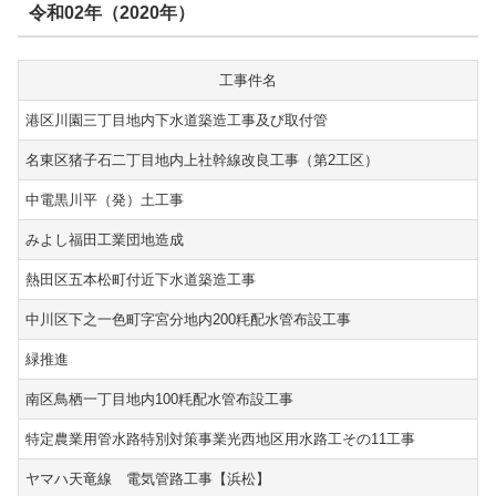
令和02年（2020年）
工事件名
港区川園三丁目地内下水道築造工事及び取付管
名東区猪子石二丁目地内上社幹線改良工事（第2工区）
中電黒川平（発）土工事
みよし福田工業団地造成
熱田区五本松町付近下水道築造工事
中川区下之一色町字宮分地内200粍配水管布設工事
緑推進
南区鳥栖一丁目地内100粍配水管布設工事
特定農業用管水路特別対策事業光西地区用水路工その11工事
ヤマハ天竜線 電気管路工事【浜松】