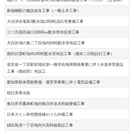
新瑞橋駅の施設改良工事（一般土木工事）
大治浄水場第2配水池1350粍流出管整備工事
三ツ沢高区線口径800㎜配水管布設替工事
天白区鴻の巣二丁目地内50粍配水管布設工事
南区白雲町地内100粍配水管布設工事（週休二日制試行工事）
道玄坂一丁目駅前地区第一種市街地再開発事業に伴う水道本管新設
工事（接続部）布設工
愛知県新体育館整備・運営等事業に伴う電気設備工事
朝日系導水路
春日井市鷹来町地内春日井送水幹線整備工事
日本ガイシ研究開発棟のうち外構工事
緑区鳥澄一丁目地内大高幹線新設工事