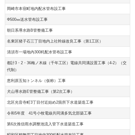
岡崎市本宿町地内配水管布設工事
Φ500㎜送水管布設工事
朝日系導水路B管整備工事
名東区猪子石三丁目地内上社幹線改良工事（第1工区）
清須市一場地内300粍配水管布設工事
都計3・2・36梅ノ木線（千年工区）電線共同溝設置工事（4-2）（交
代制）
恵利原五知トンネル（仮称）工事
犬山導水路E管整備工事（第2次工事）
北区光音寺町3丁目付近始め2箇所下水道築造工事
令和5年度 41号小牧電線共同溝多気北部築工事
第6次推信雨水調整池流入管下水道築造工事
昭和区鶴舞四丁目地内300粍配水管布設工事