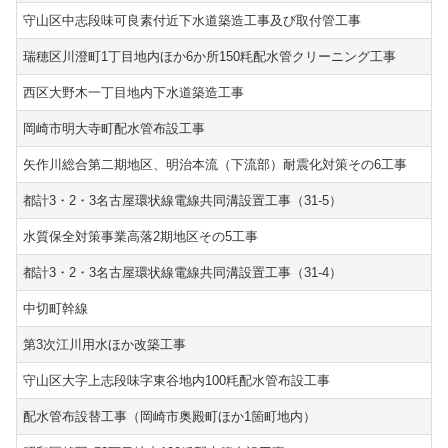
守山区中志段味可良素付近下水道築造工事及び取付管工事
瑞穂区川澄町1丁目地内ほか6か所150粍配水管クリーニング工事
西区大野木一丁目地内下水道築造工事
岡崎市明大寺町配水管布設工事
矢作川総合第二期地区、明治本流（下流部）耐震化対策その6工事
都計3・2・3名古屋環状線電線共同溝設置工事（31-5）
水質保全対策事業高落2期地区その5工事
都計3・2・3名古屋環状線電線共同溝設置工事（31-4）
中切町幹線
第3次江川用水ほか改築工事
守山区大字上志段味字東谷地内100粍配水管布設工事
配水管布設替工事（岡崎市奥殿町ほか1箇町地内）