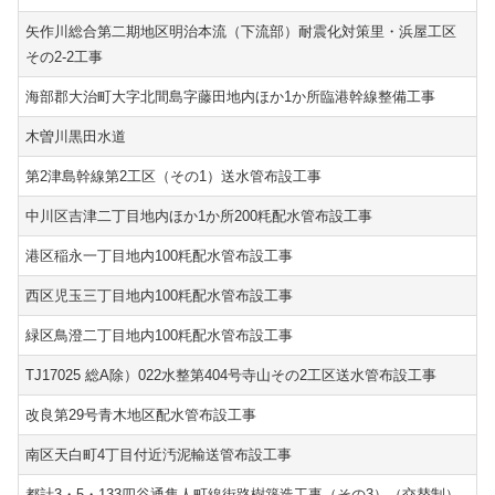
矢作川総合第二期地区明治本流（下流部）耐震化対策里・浜屋工区
その2-2工事
海部郡大治町大字北間島字藤田地内ほか1か所臨港幹線整備工事
木曽川黒田水道
第2津島幹線第2工区（その1）送水管布設工事
中川区吉津二丁目地内ほか1か所200粍配水管布設工事
港区稲永一丁目地内100粍配水管布設工事
西区児玉三丁目地内100粍配水管布設工事
緑区鳥澄二丁目地内100粍配水管布設工事
TJ17025 総A除）022水整第404号寺山その2工区送水管布設工事
改良第29号青木地区配水管布設工事
南区天白町4丁目付近汚泥輸送管布設工事
都計3・5・133四谷通隼人町線街路樹築造工事（その3）（交替制）