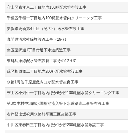
守山区森孝東二丁目地内150粍配水管布設工事
千種区千種一丁目地内100粍配水管内クリーニング工事
美浜線更新第4工区（その2）送水管布設工事
真間原汚水幹線埋設管工事（19-7）
南区薬師通1丁目付近下水道築造工事
東郷兵庫線配水管布設替工事その12Ｈ31
緑区相原郷二丁目地内200粍配水管敷設工事
水第1号佐千原屋敷内ほか配水管改良工事
守山区小畑中一丁目地内ほか6か所100粍配水管クリーニング工事
第3次中村中部雨水調整池流入管下水道築造工事管布設工事
右岸緊改坂祝用水路前平西工区改築工事
中川区東春田三丁目地内ほか1か所200粍配水管敷設工事