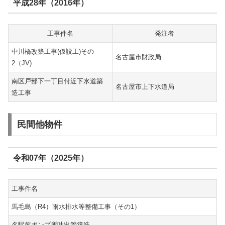
平成28年（2016年）
工事件名
発注者
中川橋改築工事(仮設工)その
名古屋市財政局
2（JV)
南区戸部下一丁目付近下水道築
名古屋市上下水道局
造工事
民間他物件
令和07年（2025年）
工事件名
馬毛島（R4）雨水排水等整備工事（その1）
名駅前ポンプ所吐出管築造