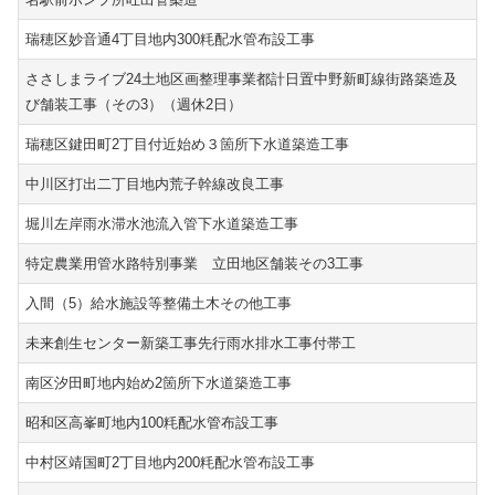
瑞穂区妙音通4丁目地内300粍配水管布設工事
ささしまライブ24土地区画整理事業都計日置中野新町線街路築造及
び舗装工事（その3）（週休2日）
瑞穂区鍵田町2丁目付近始め３箇所下水道築造工事
中川区打出二丁目地内荒子幹線改良工事
堀川左岸雨水滞水池流入管下水道築造工事
特定農業用管水路特別事業 立田地区舗装その3工事
入間（5）給水施設等整備土木その他工事
未来創生センター新築工事先行雨水排水工事付帯工
南区汐田町地内始め2箇所下水道築造工事
昭和区高峯町地内100粍配水管布設工事
中村区靖国町2丁目地内200粍配水管布設工事