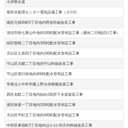
今伊勢水道
柴田水処理センター電気設備工事（その3）
南区元桜田町5丁目地内野並幹線改良工事
清須市助七東山中地内100粍配水管布設工事（週休二日制試行工事）
緑区曽根二丁目地内300粍配水管布設工事
天白区土原四丁目地内100粍配水管布設工事
守山区元郷二丁目地内守山幹線改良工事
守山区茶臼前地内400粍配水管布設工事
学校法人中村学園上野台幼稚園改築工事
西区名駅二丁目地内始め2箇所下水道築造工事
港区秋葉一丁目地内200粍配水管布設工事
天白区平針五丁目地内300粍配水管布設工事
中村区東宿町3丁目地内ほか1か所庄内幹線改良工事