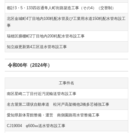
都計3・5・133四谷通隼人町街路築造工事（その4）（交替制）
北区金城町4丁目地内100粍配水管及び工業用水道150粍配水管布設工
事
瑞穂区膳棚町2丁目地内200粍配水管布設工事
知立線更新第4工区送水管布設工事
令和06年（2024年）
工事件名
南区星崎二丁目付近汚泥輸送管布設工事
名古屋第二環状自動車道 松河戸高架橋他2橋多芯補強工事
愛知県新体育館整備・運営 南側園路雨水管整備工事
CJ19004 φ500㎜送水管布設工事