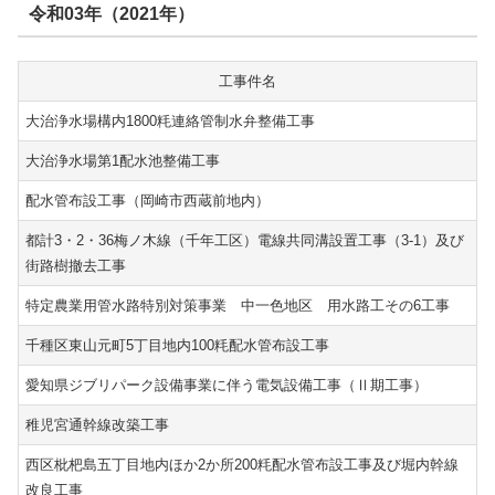
令和03年（2021年）
工事件名
大治浄水場構内1800粍連絡管制水弁整備工事
大治浄水場第1配水池整備工事
配水管布設工事（岡崎市西蔵前地内）
都計3・2・36梅ノ木線（千年工区）電線共同溝設置工事（3-1）及び
街路樹撤去工事
特定農業用管水路特別対策事業 中一色地区 用水路工その6工事
千種区東山元町5丁目地内100粍配水管布設工事
愛知県ジブリパーク設備事業に伴う電気設備工事（Ⅱ期工事）
稚児宮通幹線改築工事
西区枇杷島五丁目地内ほか2か所200粍配水管布設工事及び堀内幹線
改良工事