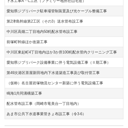
下水工事A・C工区（ファミリー地所社山宅造）
愛知県ジブリパーク駐車場管制装置及び光ケーブル整備工事
第2津島幹線第2工区（その3）送水管布設工事
中川区高畑二丁目地内50粍配水管布設工事
前塚町幹線ほか改築工事
中川区東起町4丁目地内ほか3か所100粍配水管内クリーニング工事
愛知県ジブリパーク設備事業に伴う電気設備工事（Ⅱ期工事）
第49次港区茶屋新田地内下水道築造工事及び取付管工事
（仮称）名古屋岩塚物流センター新築に伴う電気設備工事
鳴海1共同溝構築工事
配水管布設工事（岡崎市竜美台一丁目地内）
あま市公共下水道事業管きょ布設工事（令3-6）