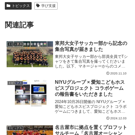
トピックス
学び支援
関連記事
東邦大女子サッカー部から記念の
トピックス
集合写真が届きました
東邦大女子サッカー部から部員全員でTシ
ャツをきて集合写真を撮ってくださいま
した。以下、マネージャーからのコメン
トです。いつもご支援ありがとうござい
2020.11.10
ます。全員揃いましたので、御社に提供
していただいたアップ着を着用して記念
NIYUグループ × 愛知こどもホス
トピックス
撮影をさせていただきま...
ピスプロジェクト コラボゲーム
の報告書をいただきました
2024年10月26日開催の NIYUグループ ×
愛知こどもホスピスプロジェクト コラボ
ゲームにつきまして、愛知こどもホスピ
スプロジェクト様より報告書をいただき
2024.12.03
ました。今後もNIYUグループは愛知こど
もホスピスプロジェクトを応援させてい
名古屋市に拠点を置くプロフット
トピックス
た...
サルチーム「名古屋オーシャン