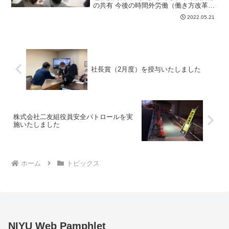
の共有 今後の時間外労働（働き方改革）
の説明 講習：墨出し測量について 新入社
2022.05.21
員紹介
社長賞（2月度）を授与いたしました
株式会社二友組役員安全パトロールを実
施いたしました
ホーム
トピックス
NIYU Web Pamphlet