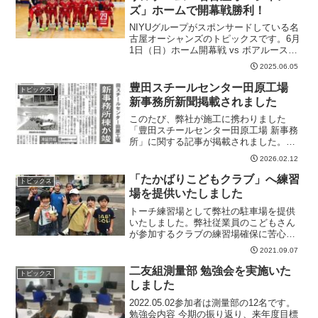
ズ」ホームで開幕戦勝利！
NIYUグループがスポンサードしている名
古屋オーシャンズのトピックスです。6月
1日（日）ホーム開幕戦 vs ボアルース長
野パロマ瑞穂アリーナにて今季ホーム開
2025.06.05
幕戦を行い、昇格組のボアルース長野と
対戦しました。前半終了間際にアンドレ
豊田スチールセンター田原工場
トピックス
シート選手が...
新事務所新聞掲載されました
このたび、弊社が施工に携わりました
「豊田スチールセンター田原工場 新事務
所」に関する記事が掲載されました。本
プロジェクトに携わることができました
2026.02.12
ことを大変光栄に存じます。竣工式の記
事はこちら
「たかばりこどもクラブ」へ練習
トピックス
場を提供いたしました
トーチ練習場として弊社の駐車場を提供
いたしました。弊社従業員のこどもさん
が参加するクラブの練習場確保に苦心し
ていることをお聞きし休日（土曜日）に
2021.09.07
弊社の駐車場であれば大きなスペースを
確保できるため協力することとなりまし
二友組測量部 勉強会を実施いた
トピックス
た。久々の「火を灯して」...
しました
2022.05.02参加者は測量部の12名です。
勉強会内容 今期の振り返り、来年度目標