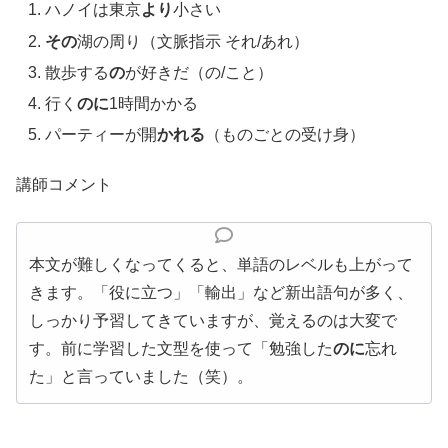
ハノイは東京
より
小さい
その
湖の周り（文脈指示 それ/あれ）
散歩する
の
が好きだ（の/こと）
行く
のに
1時間かかる
パーティーが開
かれる
（ものごとの受け身）
講師コメント
本文が難しくなってくると、単語のレベルも上がって
きます。「役に立つ」「輸出」など新出語句が多く、
しっかり予習してきていますが、覚えるのは大変で
す。前に学習した文型を使って「勉強した
のに
忘れ
た」と言っていました（笑）。