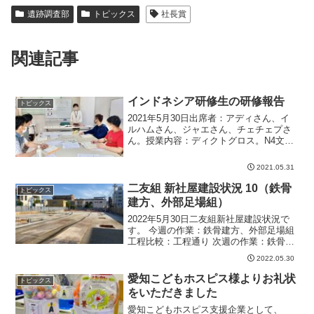
遺跡調査部
トピックス
社長賞
関連記事
インドネシア研修生の研修報告
トピックス
2021年5月30日出席者：アディさん、イ
ルハムさん、ジャエさん、チェチェプさ
ん。授業内容：ディクトグロス。N4文
法。文法項目 応援していただく 引退され
る（尊敬形） 雨が降るそうだ 試合中 召
2021.05.31
し上がる・いらっしゃる・おっしゃる等
（尊敬の動...
二友組 新社屋建設状況 10（鉄骨
トピックス
建方、外部足場組）
2022年5月30日二友組新社屋建設状況で
す。 今週の作業：鉄骨建方、外部足場組
工程比較：工程通り 次週の作業：鉄骨建
方、外部足場組 コメント：重機災害の防
2022.05.30
止、墜転落災害の防止、第三者災害の防
止につとめます。工事のおおまかな流れ
愛知こどもホスピス様よりお礼状
トピックス
仮設工事...
をいただきました
愛知こどもホスピス支援企業として、