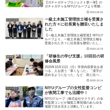
【ガチャガチャプロジェクト第一弾】の
ガチャガチャをNIYUグループより寄贈さ
せていただきました。大変好評だったよ
2023.06.02
うで、心温まる素敵なメッセージをいた
だきました。Instagram: NPO法人愛知こ
一級土木施工管理技士補を受賞さ
トピックス
どもホス...
れた方々に社長賞を贈呈いたしま
した
【一級土木施工管理技士補受賞】NIYUグ
ループより、一級土木施工管理技士補を
受賞された方々に社長賞を贈呈いたしま
した。皆様のご活躍に感謝します。これ
2024.10.15
からも一緒に成長していきましょう！
「研修生の学び支援」10回目の研
保全部
修会風景
2020年10月11日（日）学習内容変化を述
べる、人を誘う「寒くなった」「漢字が
読めるようになった」など、前と比べて
変わったことを言う練習をしました。
2020.10.14
「一緒に〜しませんか」の誘いに答え
る、または断る時の上手な言い方を聴解
NIYUグループの女性監督コンビ
トピックス
と会話で練習しました...
が夜間工事でも活躍中！
NIYUグループ（株式会社サクラダ）の女
性監督コンビが舗装工事現場のあらゆる
場面で活き活きと活動しています。