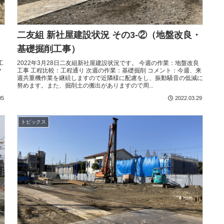
・
二友組 新社屋建設状況 その3-②（地盤改良・
基礎掘削工事）
工
2022年3月28日二友組新社屋建設状況です。 今週の作業：地盤改良
ク
工事 工程比較：工程通り 次週の作業：基礎掘削 コメント：今週、来
に
週共重機作業を継続しますので近隣様に配慮をし、振動騒音の低減に
努めます。また、掘削土の搬出がありますので周...
05
2022.03.29
トピックス