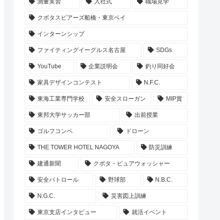
測量実習
入社式
職場見学
クボタスピアーズ船橋・東京ベイ
インターンシップ
ファイティングイーグルス名古屋
SDGs
YouTube
企業説明会
釣り同好会
家具デザインコンテスト
N.F.C.
東海工業専門学校
安全スローガン
MIP賞
東邦大学サッカー部
出前授業
ゴルフコンペ
ドローン
THE TOWER HOTEL NAGOYA
防災訓練
建通新聞
クボタ・ピュアウォッシャー
安全パトロール
野球部
N.B.C.
N.G.C.
災害図上訓練
東京支店インタビュー
就活イベント