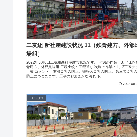
二友組 新社屋建設状況 11（鉄骨建方、外部
場組）
2022年6月6日二友組新社屋建設状況です。 今週の作業：3、4工区
骨建方、外部足場組 工程比較：工程通り 次週の作業：1、2工区デ
キ敷 コメント：重機災害の防止、墜転落災害の防止、第三者災害
防止につとめます。工事のおおまかな流れ 仮...
2022.06.
トピックス