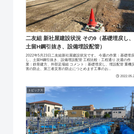
二友組 新社屋建設状況 その9（基礎埋戻し、
土留H鋼引抜き、設備埋設配管）
2022年5月23日二友組新社屋建設状況です。 今週の作業：基礎埋
し、土留H鋼引抜き、設備埋設配管 工程比較：工程通り 次週の作
業：鉄骨建方、外部足場組 コメント：基礎埋戻し、埋設配管 重機
害の防止、第三者災害の防止につとめます工事のお...
2022.05.
トピックス