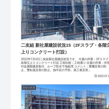
二友組 新社屋建設状況15（2Fスラブ・各階
上りコンクリート打設）
2022年7月4日二友組新社屋建設状況です。 今週の作業：2Fスラブ
各階立上りコンクリート打設 工程比較：工程通り 次週の作業：外
付金属製建具取付、ルーフ防水下地処理 コメント：重機災害の防
止、墜転落災害の防止、熱中症の予防、第三者災害...
2022.07.
トピックス