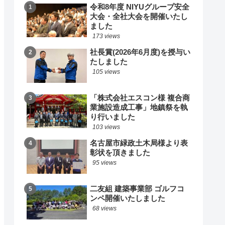
令和8年度 NIYUグループ安全
大会・全社大会を開催いたし
ました
173 views
社長賞(2026年6月度)を授与い
たしました
105 views
「株式会社エスコン様 複合商
業施設造成工事」地鎮祭を執
り行いました
103 views
名古屋市緑政土木局様より表
彰状を頂きました
95 views
二友組 建築事業部 ゴルフコ
ンペ開催いたしました
68 views