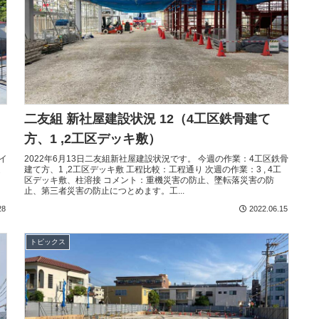
二友組 新社屋建設状況 12（4工区鉄骨建て
方、1 ,2工区デッキ敷）
イ
2022年6月13日二友組新社屋建設状況です。 今週の作業：4工区鉄骨
通
建て方、1 ,2工区デッキ敷 工程比較：工程通り 次週の作業：3 , 4工
区デッキ敷、柱溶接 コメント：重機災害の防止、墜転落災害の防
止、第三者災害の防止につとめます。工...
28
2022.06.15
トピックス