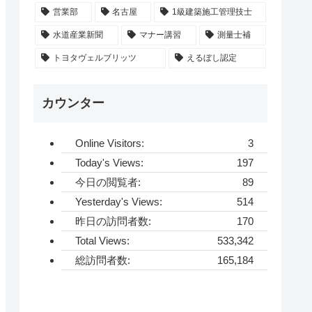
営業部
名古屋
1級建築施工管理技士
水道産業新聞
マナー講習
測量士補
トヨタヴェルブリッツ
えるぼし認定
カウンター
Online Visitors:
3
Today's Views:
197
今日の閲覧者:
89
Yesterday's Views:
514
昨日の訪問者数:
170
Total Views:
533,342
総訪問者数:
165,184