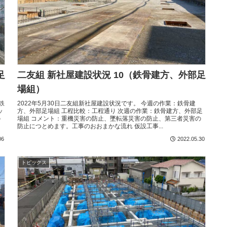
足
二友組 新社屋建設状況 10（鉄骨建方、外部足
場組）
鉄
2022年5月30日二友組新社屋建設状況です。 今週の作業：鉄骨建
ッ
方、外部足場組 工程比較：工程通り 次週の作業：鉄骨建方、外部足
の
場組 コメント：重機災害の防止、墜転落災害の防止、第三者災害の
防止につとめます。工事のおおまかな流れ 仮設工事...
06
2022.05.30
トピックス