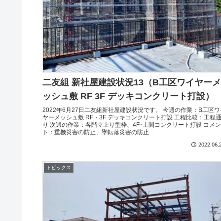
二友組 新社屋建設状況13（B工区ワイヤーメ
ッシュ敷 RF 3F デッキコンクリート打設）
2022年6月27日二友組新社屋建設状況です。 今週の作業：B工区ワ
ヤーメッシュ敷 RF・3F デッキコンクリート打設 工程比較：工程
り 次週の作業：各階立上り型枠、4F･土間コンクリート打設 コメン
ト：重機災害の防止、墜転落災害の防止...
2022.06.
トピックス