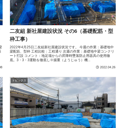
二友組 新社屋建設状況 その6（基礎配筋・型
枠工事）
梁
2022年4月25日二友組新社屋建設状況です。 今週の作業：基礎地中
基
梁配筋、型枠 工程比較：工程通り 次週の作業：基礎地中梁コンクリ
ート打設 コメント：地足場からの昇降時墜落防止用器具の使用徹
底。3・3・3運動を徹底し※揚重（ようじゅう）機...
08
2022.04.26
トピックス