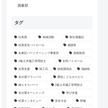
測量部
タグ
社長賞
地域活動
新社屋建設
役員安全パトロール
感謝状
名東区パートナーシップ事業所
資格取得
1級土木施工管理技士
女性パトロール
災害支援
竣工式
技術講習会
地鎮祭
名古屋グランパス
愛知こどもホスピス
縁エキスパート
2級土木施工管理技士
名古屋オーシャンズ
学び支援
社員インタビュー
安全大会
研修