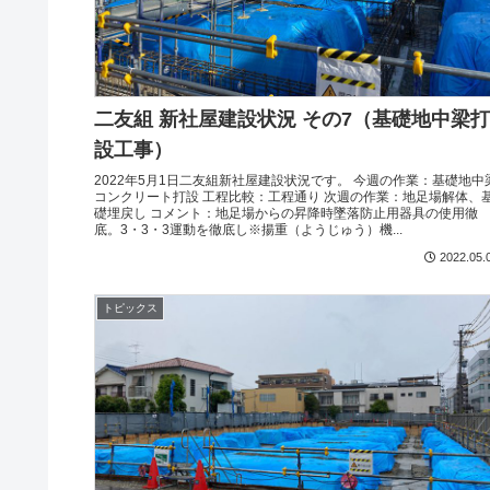
二友組 新社屋建設状況 その7（基礎地中梁打
設工事）
2022年5月1日二友組新社屋建設状況です。 今週の作業：基礎地中
コンクリート打設 工程比較：工程通り 次週の作業：地足場解体、
礎埋戻し コメント：地足場からの昇降時墜落防止用器具の使用徹
底。3・3・3運動を徹底し※揚重（ようじゅう）機...
2022.05.
トピックス