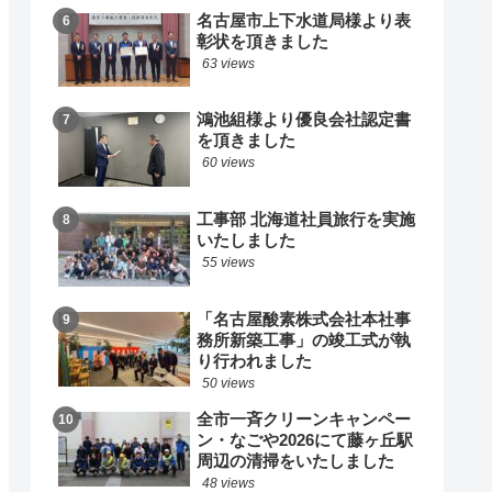
名古屋市上下水道局様より表
彰状を頂きました
63 views
鴻池組様より優良会社認定書
を頂きました
60 views
工事部 北海道社員旅行を実施
いたしました
55 views
「名古屋酸素株式会社本社事
務所新築工事」の竣工式が執
り行われました
50 views
全市一斉クリーンキャンペー
ン・なごや2026にて藤ヶ丘駅
周辺の清掃をいたしました
48 views