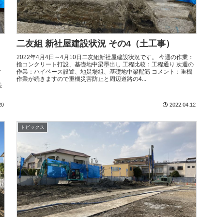
二友組 新社屋建設状況 その4（土工事）
2022年4月4日～4月10日二友組新社屋建設状況です。 今週の作業：
捨コンクリート打設、基礎地中梁墨出し 工程比較：工程通り 次週の
ー
作業：ハイベース設置、地足場組、基礎地中梁配筋 コメント：重機
作業が続きますので重機災害防止と周辺道路の4...
続
20
2022.04.12
トピックス