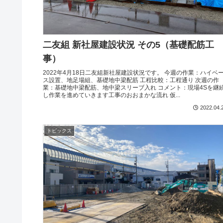
二友組 新社屋建設状況 その5（基礎配筋工
事）
2022年4月18日二友組新社屋建設状況です。 今週の作業：ハイベ
ス設置、地足場組、基礎地中梁配筋 工程比較：工程通り 次週の作
業：基礎地中梁配筋、地中梁スリーブ入れ コメント：現場4Sを継
し作業を進めていきます工事のおおまかな流れ 仮...
2022.04.
トピックス