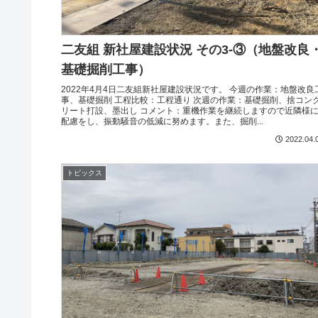
二友組 新社屋建設状況 その3-③（地盤改良
基礎掘削工事）
2022年4月4日二友組新社屋建設状況です。 今週の作業：地盤改良
事、基礎掘削 工程比較：工程通り 次週の作業：基礎掘削、捨コン
リート打設、墨出し コメント：重機作業を継続しますので近隣様
配慮をし、振動騒音の低減に努めます。また、掘削...
2022.04.
トピックス