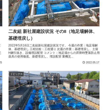
二友組 新社屋建設状況 その8（地足場解体、
基礎埋戻し）
戻
2022年5月16日二友組新社屋建設状況です。 今週の作業：地足場解
体、基礎埋戻し 工程比較：工程通り 次週の作業：基礎埋戻し、土留
災
H鋼引抜き、設備埋設配管 コメント：地足場からの昇降時墜落防止用
器具の使用徹底。基礎埋戻し、埋設配管 重機災...
25
2022.05.17
トピックス