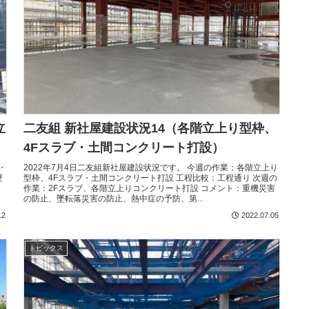
立
二友組 新社屋建設状況14（各階立上り型枠、
4Fスラブ・土間コンクリート打設）
・
2022年7月4日二友組新社屋建設状況です。 今週の作業：各階立上り
壁
型枠、4Fスラブ・土間コンクリート打設 工程比較：工程通り 次週の
作業：2Fスラブ、各階立上りコンクリート打設 コメント：重機災害
の防止、墜転落災害の防止、熱中症の予防、第...
12
2022.07.05
トピックス